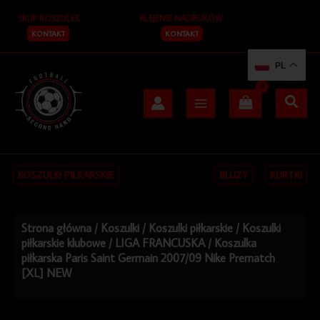
Przejdź
SKUP KOSZULEK
KLEJENIE NADRUKÓW
do
treści
KONTAKT
KONTAKT
PL
KOSZULKI PIŁKARSKIE
BLUZY
KURTKI
Strona główna
/
Koszulki
/
Koszulki piłkarskie
/
Koszulki
piłkarskie klubowe
/
LIGA FRANCUSKA
/ Koszulka
piłkarska Paris Saint Germain 2007/09 Nike Prematch
[XL] NEW