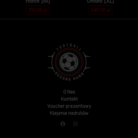
Home [M]
Umbro [XL]
199.99
zł
249.99
zł
O Nas
Kontakt
Voucher prezentowy
Klejenie nadruków