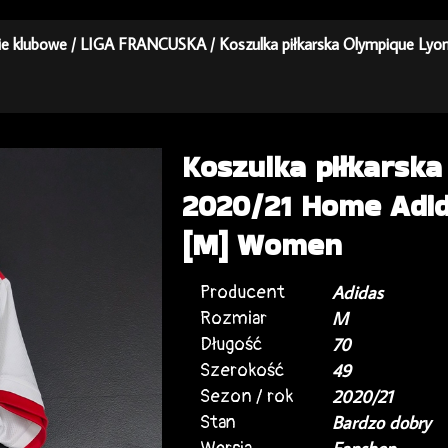
kie klubowe
/
LIGA FRANCUSKA
/ Koszulka piłkarska Olympique Ly
Koszulka piłkarsk
2020/21 Home Adid
[M] Women
Producent
Adidas
Rozmiar
M
Długość
70
Szerokość
49
Sezon / rok
2020/21
Stan
Bardzo dobry