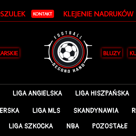
OSZULEK
KLEJENIE NADRUKÓW
KONTAKT
KARSKIE
BLUZY
KU
LIGA ANGIELSKA
LIGA HISZPAŃSKA
DERSKA
LIGA MLS
SKANDYNAWIA
R
LIGA SZKOCKA
NBA
POZOSTAŁE