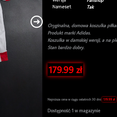
Wersja
Fanshop
Nameset
Tak
Oryginalna, domowa koszulka piłka
Produkt marki Adidas.
Koszulka w damskiej wersji, a na pl
Stan bardzo dobry.
179.99
zł
Najniższa cena w ciągu ostatnich 30 dni:
179.99
zł
ilość
Dostępność:
1 w magazynie