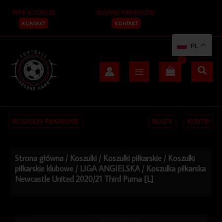
Przejdź
SKUP KOSZULEK
KLEJENIE NADRUKÓW
do
treści
KONTAKT
KONTAKT
PL
KOSZULKI PIŁKARSKIE
BLUZY
KURTKI
Strona główna
/
Koszulki
/
Koszulki piłkarskie
/
Koszulki
piłkarskie klubowe
/
LIGA ANGIELSKA
/ Koszulka piłkarska
Newcastle United 2020/21 Third Puma [L]