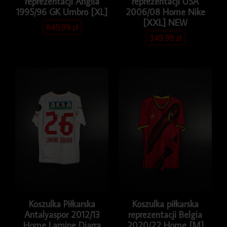
reprezentacji Anglia
reprezentacji USA
1995/96 GK Umbro [XL]
2006/08 Home Nike
[XXL] NEW
849.99
zł
349.99
zł
Koszulka Piłkarska
Koszulka piłkarska
Antalyaspor 2012/13
reprezentacji Belgia
Home Lamine Diarra
2020/22 Home [M]