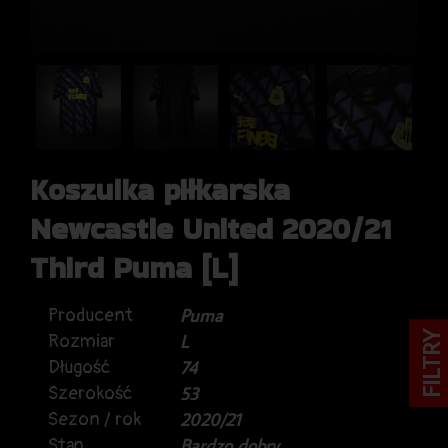
Koszulka piłkarska
Newcastle United 2020/21
Third Puma [L]
Producent
Puma
FILTRY
Rozmiar
L
Długość
74
Szerokość
53
Sezon / rok
2020/21
Stan
Bardzo dobry