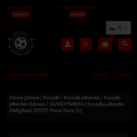
Przejdź
SKUP KOSZULEK
KLEJENIE NADRUKÓW
do
treści
KONTAKT
KONTAKT
PL
KOSZULKI PIŁKARSKIE
BLUZY
KURTKI
Strona główna
/
Koszulki
/
Koszulki piłkarskie
/
Koszulki
piłkarskie klubowe
/
SKANDYNAWIA
/ Koszulka piłkarska
Midtjylland 2010/11 Home Puma [L]