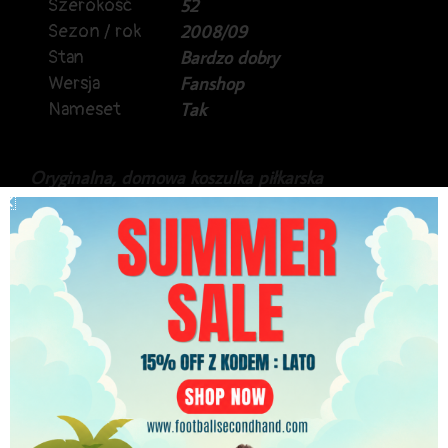
Szerokość
52
Sezon / rok
2008/09
Stan
Bardzo dobry
Wersja
Fanshop
Nameset
Tak
Oryginalna, domowa koszulka piłkarska
Middlesbrough, z sezonu 2008/09.
Produkt marki Errea, a na plecach Turecki napastnik
Tuncay Sanli, uważany, za jednego z najlepszych
zawodników w historii Fenerbahce.
Stan bardzo dobry.
279.99
zł
PLN