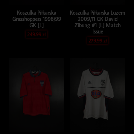
Koszulka Piłkarska
Koszulka Piłkarska Luzern
Grasshoppers 1998/99
2009/11 GK David
GK [L]
Zibung #1 [L] Match
Issue
249.99
zł
279.99
zł