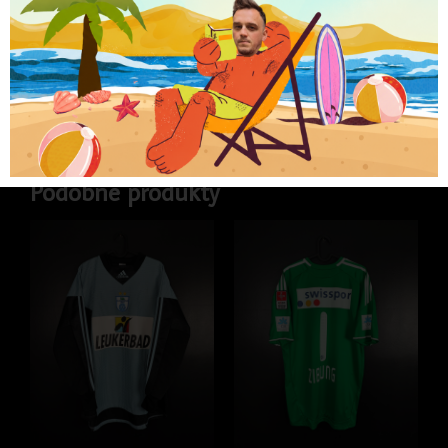
Najniższa cena w ciągu ostatnich 30 dni:
279.99
zł
Brak w magazynie
Kategorie
Koszulki
,
Koszulki piłkarskie
,
Koszulki
piłkarskie klubowe
,
LIGA ANGIELSKA
Podobne produkty