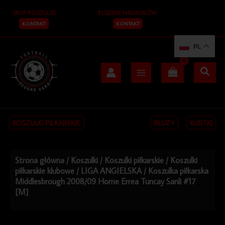
Przejdź
SKUP KOSZULEK
KLEJENIE NADRUKÓW
do
treści
KONTAKT
KONTAKT
PL
KOSZULKI PIŁKARSKIE
BLUZY
KURTKI
Strona główna
/
Koszulki
/
Koszulki piłkarskie
/
Koszulki
piłkarskie klubowe
/
LIGA ANGIELSKA
/ Koszulka piłkarska
Middlesbrough 2008/09 Home Errea Tuncay Sanli #17
[M]