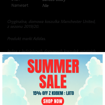
Nameset
Nie
Oryginalna, domowa koszulka Manchester United,
z sezonu 2019/20.
Produkt marki Adidas.
Jedna z ładniejszych domowych koszulek ostatnich
lat.
249.99
zł
Najniższa cena w ciągu ostatnich 30 dni:
249.99
zł
PLN