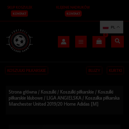
Przejdź
SKUP KOSZULEK
KLEJENIE NADRUKÓW
do
treści
KONTAKT
KONTAKT
PL
KOSZULKI PIŁKARSKIE
BLUZY
KURTKI
Strona główna
/
Koszulki
/
Koszulki piłkarskie
/
Koszulki
piłkarskie klubowe
/
LIGA ANGIELSKA
/ Koszulka piłkarska
Manchester United 2019/20 Home Adidas [M]