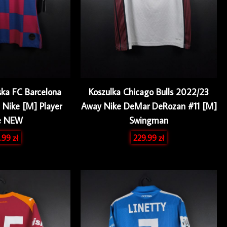
rska FC Barcelona
Koszulka Chicago Bulls 2022/23
Nike [M] Player
Away Nike DeMar DeRozan #11 [M]
ue NEW
Swingman
.99
zł
229.99
zł