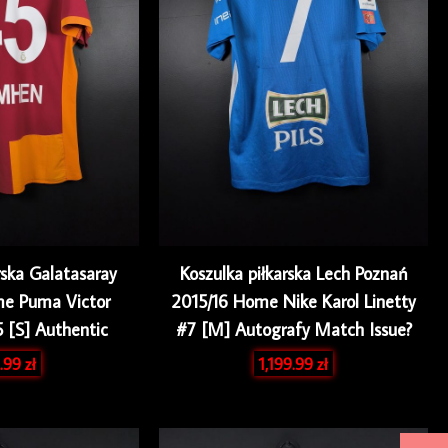
rska Galatasaray
Koszulka piłkarska Lech Poznań
e Puma Victor
2015/16 Home Nike Karol Linetty
 [S] Authentic
#7 [M] Autografy Match Issue?
.99
zł
1,199.99
zł