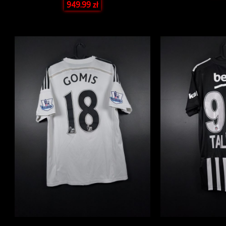
949.99
zł