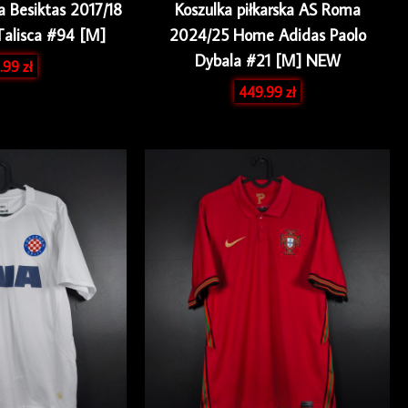
ka Besiktas 2017/18
Koszulka piłkarska AS Roma
Talisca #94 [M]
2024/25 Home Adidas Paolo
Dybala #21 [M] NEW
.99
zł
449.99
zł