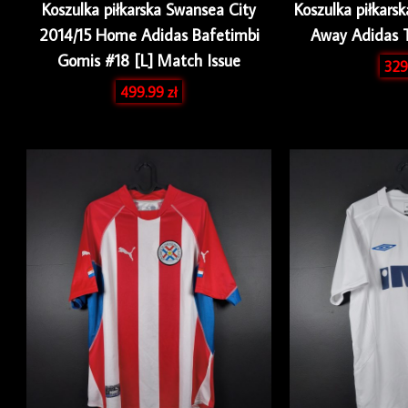
Koszulka piłkarska Swansea City
Koszulka piłkars
2014/15 Home Adidas Bafetimbi
Away Adidas 
Gomis #18 [L] Match Issue
329
499.99
zł