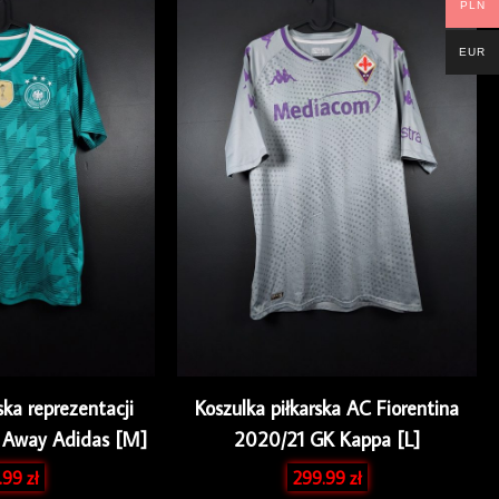
PLN
EUR
ska reprezentacji
Koszulka piłkarska AC Fiorentina
 Away Adidas [M]
2020/21 GK Kappa [L]
.99
zł
299.99
zł