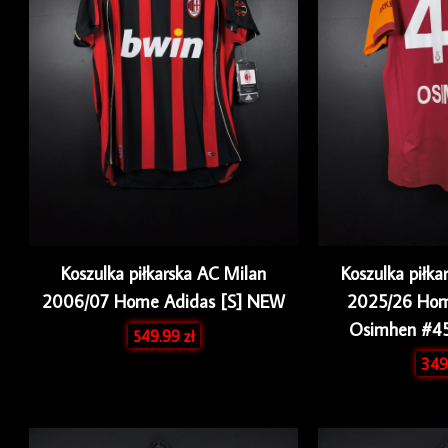
Koszulka piłkarska AC Milan
Koszulka piłka
2006/07 Home Adidas [S] NEW
2025/26 Hom
Osimhen #45
549.99
zł
349