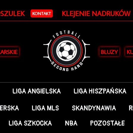
Posortowane
według
OSZULEK
KLEJENIE NADRUKÓW
najnowszych
KONTAKT
KARSKIE
BLUZY
KU
LIGA ANGIELSKA
LIGA HISZPAŃSKA
DERSKA
LIGA MLS
SKANDYNAWIA
R
LIGA SZKOCKA
NBA
POZOSTAŁE