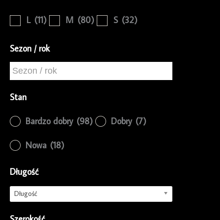
L
(11)
M
(80)
S
(32)
Sezon / rok
Stan
Bardzo dobry
(98)
Dobry
(7)
Nowa
(18)
Długość
Długość
Szerokość