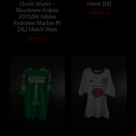
Chcieć Artyści –
Home [M]
Skoczkowie Kraków
199.99
zł
2005/06 Adidas
Radosław Majdan #1
[XL] Match Worn
799.99
zł