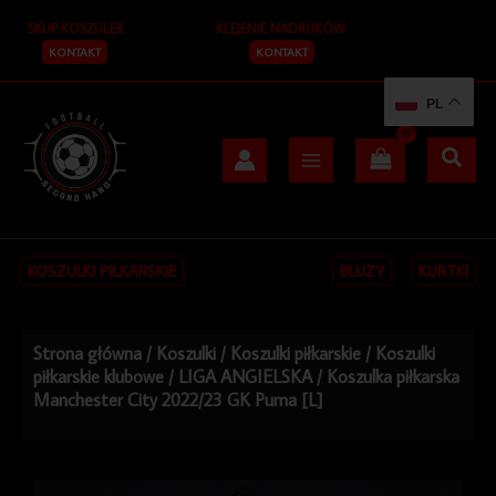
Przejdź
SKUP KOSZULEK
KLEJENIE NADRUKÓW
do
treści
KONTAKT
KONTAKT
PL
KOSZULKI PIŁKARSKIE
BLUZY
KURTKI
Strona główna
/
Koszulki
/
Koszulki piłkarskie
/
Koszulki
piłkarskie klubowe
/
LIGA ANGIELSKA
/ Koszulka piłkarska
Manchester City 2022/23 GK Puma [L]