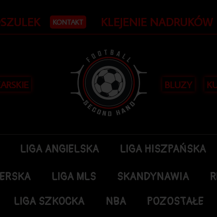
OSZULEK
KLEJENIE NADRUKÓW
KONTAKT
KARSKIE
BLUZY
KU
LIGA ANGIELSKA
LIGA HISZPAŃSKA
DERSKA
LIGA MLS
SKANDYNAWIA
R
LIGA SZKOCKA
NBA
POZOSTAŁE