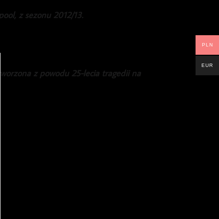
ool, z sezonu 2012/13.
PLN
EUR
worzona z powodu 25-lecia tragedii na