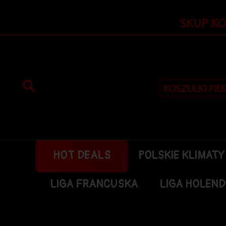
Przejdź
do
SKUP K
treści
KOSZULKI PIŁ
HOT DEALS
POLSKIE KLIMATY
LIGA FRANCUSKA
LIGA HOLEN