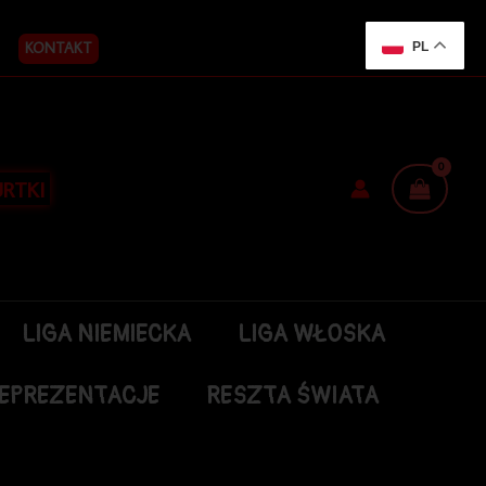
KONTAKT
PL
RTKI
LIGA NIEMIECKA
LIGA WŁOSKA
EPREZENTACJE
RESZTA ŚWIATA