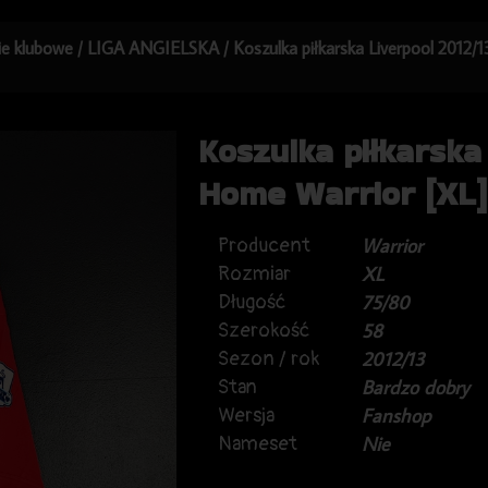
kie klubowe
/
LIGA ANGIELSKA
/ Koszulka piłkarska Liverpool 2012
Koszulka piłkarska
Home Warrior [XL]
Producent
Warrior
Rozmiar
XL
Długość
75/80
Szerokość
58
Sezon / rok
2012/13
Stan
Bardzo dobry
Wersja
Fanshop
Nameset
Nie