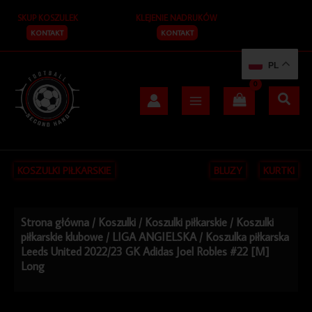
Przejdź
SKUP KOSZULEK
KLEJENIE NADRUKÓW
do
treści
KONTAKT
KONTAKT
PL
KOSZULKI PIŁKARSKIE
BLUZY
KURTKI
Strona główna
/
Koszulki
/
Koszulki piłkarskie
/
Koszulki
piłkarskie klubowe
/
LIGA ANGIELSKA
/ Koszulka piłkarska
Leeds United 2022/23 GK Adidas Joel Robles #22 [M]
Long