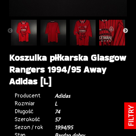
Koszulka piłkarska Glasgow
Rangers 1994/95 Away
Adidas [L]
Producent
Adidas
Rozmiar
L
FILTRY
Długość
74
Szerokość
57
Sezon / rok
1994/95
Stan
Bardzo dobry