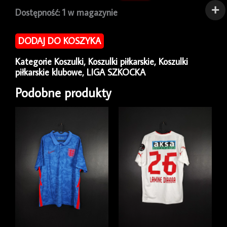
ilość
Dostępność:
1 w magazynie
Koszulka
piłkarska
DODAJ DO KOSZYKA
Glasgow
Rangers
Kategorie
Koszulki
,
Koszulki piłkarskie
,
Koszulki
1994/95
piłkarskie klubowe
,
LIGA SZKOCKA
Away
Adidas
Podobne produkty
[L]