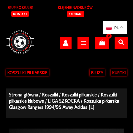
Przejdź
SKUP KOSZULEK
KLEJENIE NADRUKÓW
do
treści
KONTAKT
KONTAKT
PL
KOSZULKI PIŁKARSKIE
BLUZY
KURTKI
Strona główna
/
Koszulki
/
Koszulki piłkarskie
/
Koszulki
piłkarskie klubowe
/
LIGA SZKOCKA
/ Koszulka piłkarska
Glasgow Rangers 1994/95 Away Adidas [L]