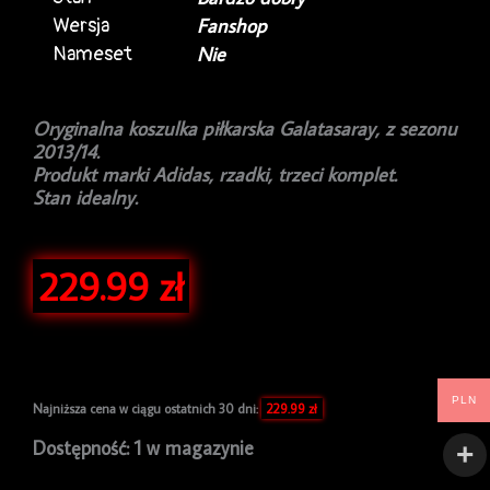
Wersja
Fanshop
Nameset
Nie
Oryginalna koszulka piłkarska Galatasaray, z sezonu
2013/14.
Produkt marki Adidas, rzadki, trzeci komplet.
Stan idealny.
229.99
zł
PLN
Najniższa cena w ciągu ostatnich 30 dni:
229.99
zł
ilość
Dostępność:
1 w magazynie
Koszulka