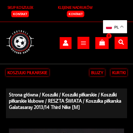
Przejdź
SKUP KOSZULEK
KLEJENIE NADRUKÓW
do
treści
KONTAKT
KONTAKT
PL
KOSZULKI PIŁKARSKIE
BLUZY
KURTKI
Strona główna
/
Koszulki
/
Koszulki piłkarskie
/
Koszulki
piłkarskie klubowe
/
RESZTA ŚWIATA
/ Koszulka piłkarska
Galatasaray 2013/14 Third Nike [M]