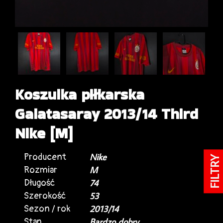
Koszulka piłkarska
Galatasaray 2013/14 Third
Nike [M]
Producent
Nike
FILTRY
Rozmiar
M
Długość
74
Szerokość
53
Sezon / rok
2013/14
Stan
Bardzo dobry