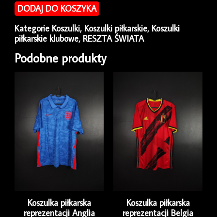
piłkarska
DODAJ DO KOSZYKA
Galatasaray
2013/14
Kategorie
Koszulki
,
Koszulki piłkarskie
,
Koszulki
Third
piłkarskie klubowe
,
RESZTA ŚWIATA
Nike
[M]
Podobne produkty
Koszulka piłkarska
Koszulka piłkarska
reprezentacji Anglia
reprezentacji Belgia