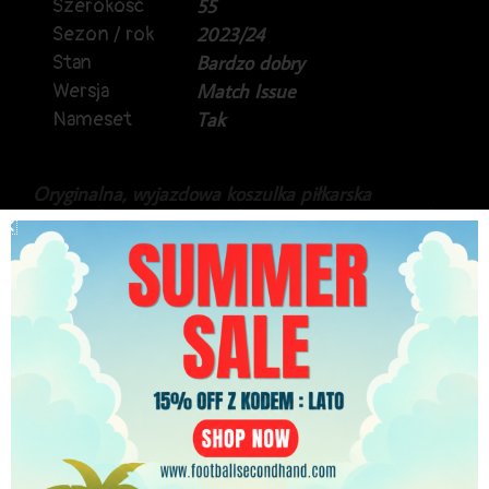
Szerokość
55
Sezon / rok
2023/24
Stan
Bardzo dobry
Wersja
Match Issue
Nameset
Tak
Oryginalna, wyjazdowa koszulka piłkarska
rumuńskiego Dinamo Bukareszt, z sezonu 2023/24.
Produkt marki Macron, w meczowej wersji
przygotowanej na rozgrywki ligowe.
Na plecach Dennis Politic.
449.99
zł
PLN