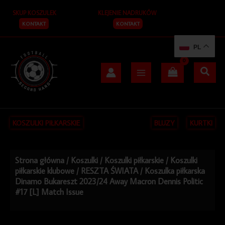
Przejdź
SKUP KOSZULEK
KLEJENIE NADRUKÓW
do
treści
KONTAKT
KONTAKT
PL
KOSZULKI PIŁKARSKIE
BLUZY
KURTKI
Strona główna
/
Koszulki
/
Koszulki piłkarskie
/
Koszulki
piłkarskie klubowe
/
RESZTA ŚWIATA
/ Koszulka piłkarska
Dinamo Bukareszt 2023/24 Away Macron Dennis Politic
#17 [L] Match Issue