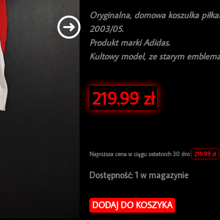
Oryginalna, domowa koszulka piłka
2003/05.
Produkt marki Adidas.
Kultowy model, ze starym emblema
219.99
zł
Najniższa cena w ciągu ostatnich 30 dni:
219.99
zł
ilość
Dostępność:
1 w magazynie
Koszulka
piłkarska
DODAJ DO KOSZYKA
DC