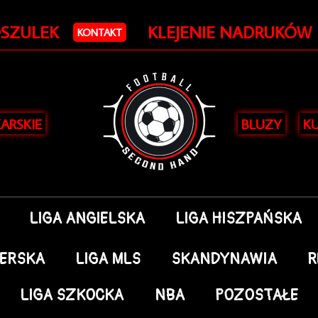
OSZULEK
KLEJENIE NADRUKÓW
KONTAKT
KARSKIE
BLUZY
KU
LIGA ANGIELSKA
LIGA HISZPAŃSKA
DERSKA
LIGA MLS
SKANDYNAWIA
R
LIGA SZKOCKA
NBA
POZOSTAŁE