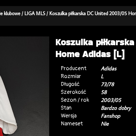
kie klubowe
/
LIGA MLS
/ Koszulka piłkarska DC United 2003/05 Ho
Koszulka piłkarska
Home Adidas [L]
Producent
Adidas
Rozmiar
L
Długość
73/78
Szerokość
58
Sezon / rok
2003/05
Stan
Bardzo dobry
Wersja
Fanshop
Nameset
Nie