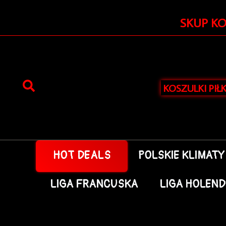
Przejdź
do
SKUP K
treści
KOSZULKI PIŁ
HOT DEALS
POLSKIE KLIMATY
LIGA FRANCUSKA
LIGA HOLEN