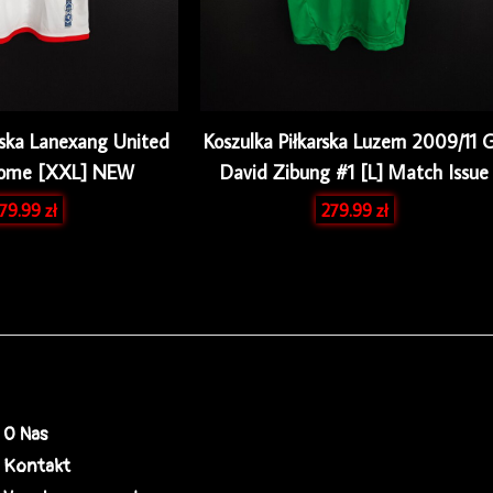
rska Lanexang United
Koszulka Piłkarska Luzern 2009/11 
Home [XXL] NEW
David Zibung #1 [L] Match Issue
179.99
zł
279.99
zł
O Nas
Kontakt