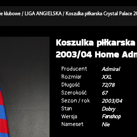
kie klubowe
/
LIGA ANGIELSKA
/ Koszulka piłkarska Crystal Palac
Koszulka piłkarska
2003/04 Home Adm
Producent
Admiral
Rozmiar
XXL
Długość
72/78
Szerokość
67
Sezon / rok
2003/04
Stan
Dobry
Wersja
Fanshop
Nameset
Nie