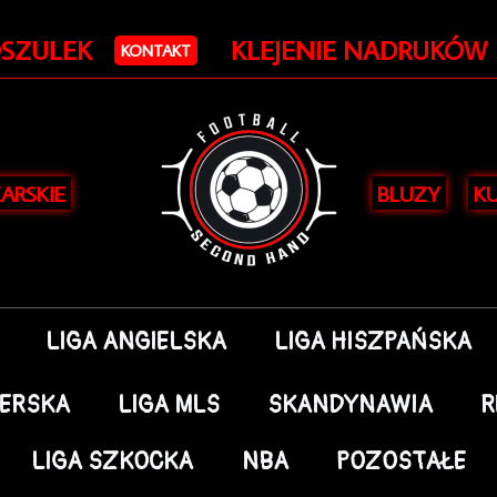
OSZULEK
KLEJENIE NADRUKÓW
KONTAKT
KARSKIE
BLUZY
KU
LIGA ANGIELSKA
LIGA HISZPAŃSKA
DERSKA
LIGA MLS
SKANDYNAWIA
R
LIGA SZKOCKA
NBA
POZOSTAŁE