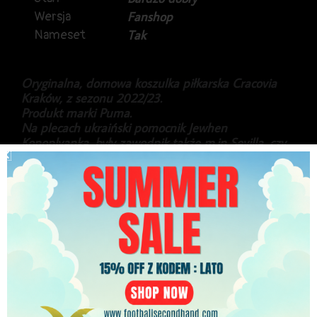
Wersja
Fanshop
Nameset
Tak
Oryginalna, domowa koszulka piłkarska Cracovia
Kraków, z sezonu 2022/23.
Produkt marki Puma.
Na plecach ukraiński pomocnik Jewhen
Konoplyanka, były zawodnik także m.in Sevilla, czy
Schalke.
Gratka dla fanów „Pasów”.
Stan bardzo dobry.
399.99
zł
PLN