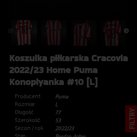
Koszulka piłkarska Cracovia
2022/23 Home Puma
Konoplyanka #10 [L]
Producent
Puma
Rozmiar
L
FILTRY
Długość
77
Szerokość
53
Sezon / rok
2022/23
Stan
Bardzo dobry