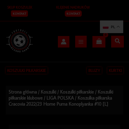
Przejdź
SKUP KOSZULEK
KLEJENIE NADRUKÓW
do
treści
KONTAKT
KONTAKT
PL
KOSZULKI PIŁKARSKIE
BLUZY
KURTKI
Strona główna
/
Koszulki
/
Koszulki piłkarskie
/
Koszulki
piłkarskie klubowe
/
LIGA POLSKA
/ Koszulka piłkarska
Cracovia 2022/23 Home Puma Konoplyanka #10 [L]