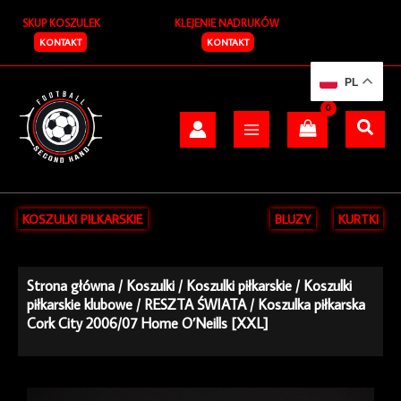
Przejdź
SKUP KOSZULEK
KLEJENIE NADRUKÓW
do
treści
KONTAKT
KONTAKT
PL
KOSZULKI PIŁKARSKIE
BLUZY
KURTKI
Strona główna
/
Koszulki
/
Koszulki piłkarskie
/
Koszulki
piłkarskie klubowe
/
RESZTA ŚWIATA
/ Koszulka piłkarska
Cork City 2006/07 Home O’Neills [XXL]