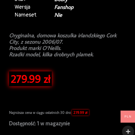
Wersja
Fanshop
Nameset
Nie
Oryginalna, domowa koszulka irlandzkiego Cork
City, z sezonu 2006/07.
Produkt marki O’Neills.
Rzadki model, kilka drobnych plamek.
279.99
zł
Najniższa cena w ciągu ostatnich 30 dni:
279.99
zł
PLN
ilość
Dostępność:
1 w magazynie
Koszulka