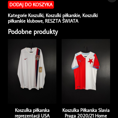
piłkarska
DODAJ DO KOSZYKA
Cork
City
Kategorie
Koszulki
,
Koszulki piłkarskie
,
Koszulki
2006/07
piłkarskie klubowe
,
RESZTA ŚWIATA
Home
O'Neills
Podobne produkty
[XXL]
Koszulka piłkarska
Koszulka Piłkarska Slavia
reprezentacji USA
Praga 2020/21 Home