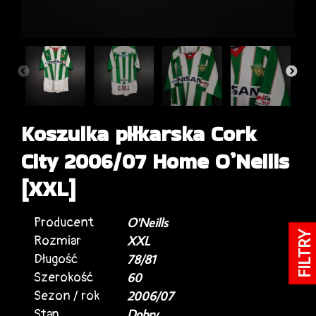
Koszulka piłkarska Cork
City 2006/07 Home O’Neills
[XXL]
Producent
O'Neills
FILTRY
Rozmiar
XXL
Długość
78/81
Szerokość
60
Sezon / rok
2006/07
Stan
Dobry