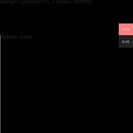
kockiego Clydebank FC, z sezonu 1998/99.
PLN
 dobrym stanie.
EUR