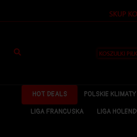
Przejdź
do
SKUP K
treści
KOSZULKI PIŁ
HOT DEALS
POLSKIE KLIMATY
LIGA FRANCUSKA
LIGA HOLEN