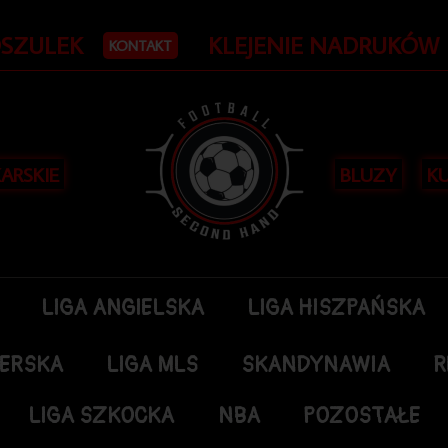
OSZULEK
KLEJENIE NADRUKÓW
KONTAKT
KARSKIE
BLUZY
KU
LIGA ANGIELSKA
LIGA HISZPAŃSKA
DERSKA
LIGA MLS
SKANDYNAWIA
R
LIGA SZKOCKA
NBA
POZOSTAŁE