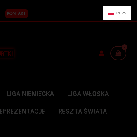
KONTAKT
PL
RTKI
LIGA NIEMIECKA
LIGA WŁOSKA
EPREZENTACJE
RESZTA ŚWIATA