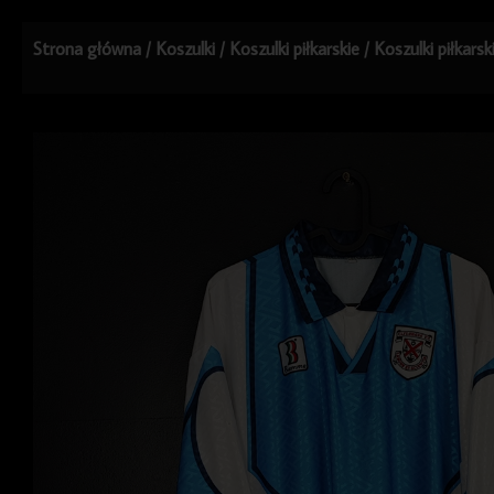
Strona główna
/
Koszulki
/
Koszulki piłkarskie
/
Koszulki piłkars