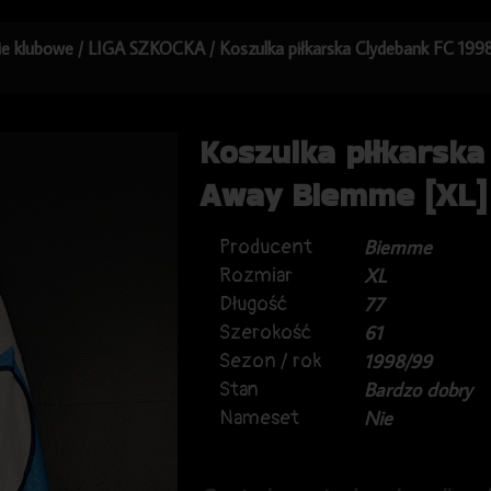
kie klubowe
/
LIGA SZKOCKA
/ Koszulka piłkarska Clydebank FC 1
Koszulka piłkarska
Away Biemme [XL]
Producent
Biemme
Rozmiar
XL
Długość
77
Szerokość
61
Sezon / rok
1998/99
Stan
Bardzo dobry
Nameset
Nie