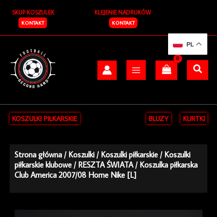
Przejdź
SKUP KOSZULEK
KLEJENIE NADRUKÓW
do
treści
KONTAKT
KONTAKT
PL
KOSZULKI PIŁKARSKIE
BLUZY
KURTKI
Strona główna
/
Koszulki
/
Koszulki piłkarskie
/
Koszulki
piłkarskie klubowe
/
RESZTA ŚWIATA
/ Koszulka piłkarska
Club America 2007/08 Home Nike [L]