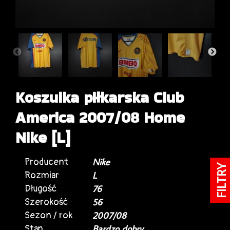
Koszulka piłkarska Club
America 2007/08 Home
Nike [L]
Producent
Nike
FILTRY
Rozmiar
L
Długość
76
Szerokość
56
Sezon / rok
2007/08
Stan
Bardzo dobry