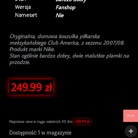
Wersja
Fanshop
Nameset
Nie
Oryginalna, domowa koszulka piłkarska
meksykańskiego Club America, z sezonu 2007/08.
Produkt marki Nike.
Stan ogólnie bardzo dobry, dwie malutkie plamki na
przodzie.
249.99
zł
PLN
Najniższa cena w ciągu ostatnich 30 dni:
249.99
zł
ilość
Dostępność:
1 w magazynie