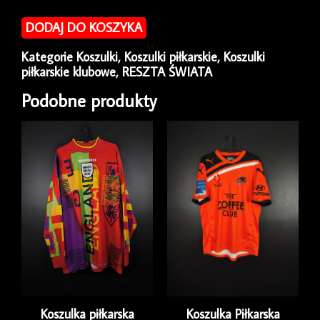
Koszulka
piłkarska
DODAJ DO KOSZYKA
Club
America
Kategorie
Koszulki
,
Koszulki piłkarskie
,
Koszulki
2007/08
piłkarskie klubowe
,
RESZTA ŚWIATA
Home
Nike
Podobne produkty
[L]
Koszulka piłkarska
Koszulka Piłkarska