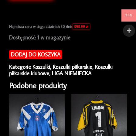
PLN
Najniższa cena w ciągu ostatnich 30 dni:
399.99
zł
ilość
Dostępność:
1 w magazynie
Koszulka
piłkarska
DODAJ DO KOSZYKA
Borussia
Dortmund
Kategorie
Koszulki
,
Koszulki piłkarskie
,
Koszulki
2011/12
piłkarskie klubowe
,
LIGA NIEMIECKA
Away
Kappa
Podobne produkty
Marc
Hornschuh
#28
[L]
UCL
Match
Issue