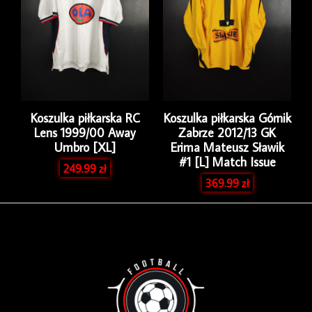
Koszulka piłkarska RC
Koszulka piłkarska Górnik
Lens 1999/00 Away
Zabrze 2012/13 GK
Umbro [XL]
Erima Mateusz Sławik
#1 [L] Match Issue
249.99
zł
369.99
zł