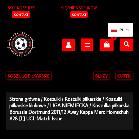
Przejdź
SKUP KOSZULEK
KLEJENIE NADRUKÓW
do
treści
KONTAKT
KONTAKT
PL
KOSZULKI PIŁKARSKIE
BLUZY
KURTKI
Strona główna
/
Koszulki
/
Koszulki piłkarskie
/
Koszulki
piłkarskie klubowe
/
LIGA NIEMIECKA
/ Koszulka piłkarska
Borussia Dortmund 2011/12 Away Kappa Marc Hornschuh
#28 [L] UCL Match Issue