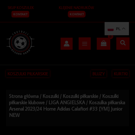
Przejdź
SKUP KOSZULEK
KLEJENIE NADRUKÓW
do
treści
KONTAKT
KONTAKT
PL
KOSZULKI PIŁKARSKIE
BLUZY
KURTKI
Strona główna
/
Koszulki
/
Koszulki piłkarskie
/
Koszulki
piłkarskie klubowe
/
LIGA ANGIELSKA
/ Koszulka piłkarska
Arsenal 2023/24 Home Adidas Calafiori #33 [YM] Junior
NEW