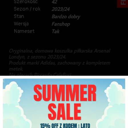
Szerokość
42
Sezon / rok
2023/24
Stan
Bardzo dobry
Wersja
Fanshop
Nameset
Tak
Oryginalna, domowa koszulka piłkarska Arsenal
Londyn, z sezonu 2023/24.
Produkt marki Adidas, zachowany z kompletem
metek.
Na plecach Riccardo Calafiori.
Koszulka w rozmiarze dziecięcym M, na wiek 11-12
lat, i wzrost 152cm.
199.99
zł