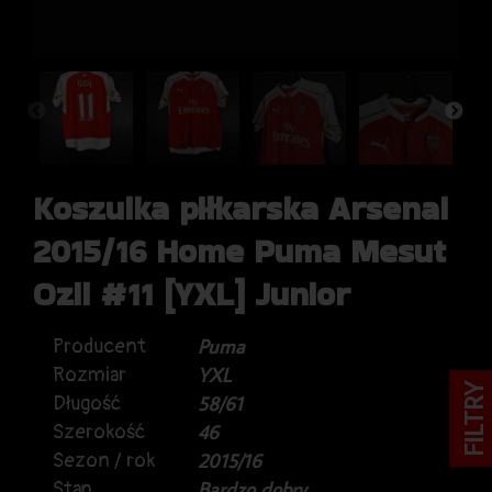
Koszulka piłkarska Arsenal
2015/16 Home Puma Mesut
Ozil #11 [YXL] Junior
Producent
Puma
Rozmiar
YXL
FILTRY
Długość
58/61
Szerokość
46
Sezon / rok
2015/16
Stan
Bardzo dobry