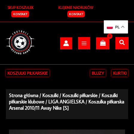
Przejdź
SKUP KOSZULEK
KLEJENIE NADRUKÓW
do
treści
KONTAKT
KONTAKT
PL
KOSZULKI PIŁKARSKIE
BLUZY
KURTKI
Strona główna
/
Koszulki
/
Koszulki piłkarskie
/
Koszulki
piłkarskie klubowe
/
LIGA ANGIELSKA
/ Koszulka piłkarska
Arsenal 2010/11 Away Nike [S]