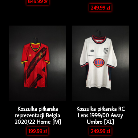
849.99
zł
249.99
zł
Koszulka piłkarska
Koszulka piłkarska RC
reprezentacji Belgia
Lens 1999/00 Away
2020/22 Home [M]
Umbro [XL]
199.99
zł
249.99
zł