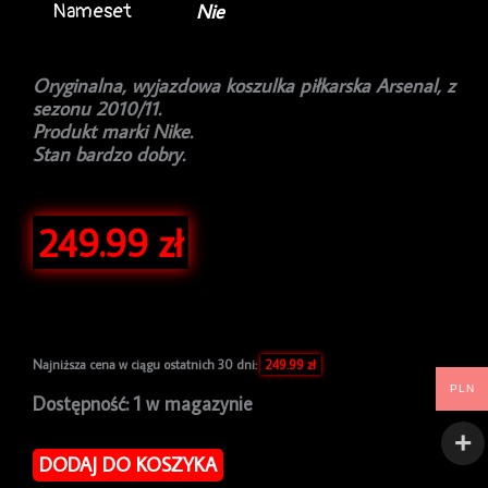
Nameset
Nie
Oryginalna, wyjazdowa koszulka piłkarska Arsenal, z
sezonu 2010/11.
Produkt marki Nike.
Stan bardzo dobry.
249.99
zł
Najniższa cena w ciągu ostatnich 30 dni:
249.99
zł
PLN
ilość
Dostępność:
1 w magazynie
Koszulka
piłkarska
DODAJ DO KOSZYKA
Arsenal