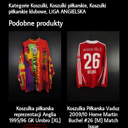
2010/11
Kategorie
Koszulki
,
Koszulki piłkarskie
,
Koszulki
Away
piłkarskie klubowe
,
LIGA ANGIELSKA
Nike
[S]
Podobne produkty
Koszulka piłkarska
Koszulka Piłkarska Vaduz
reprezentacji Anglia
2009/10 Home Martin
1995/96 GK Umbro [XL]
Buchel #26 [M] Match
Issue