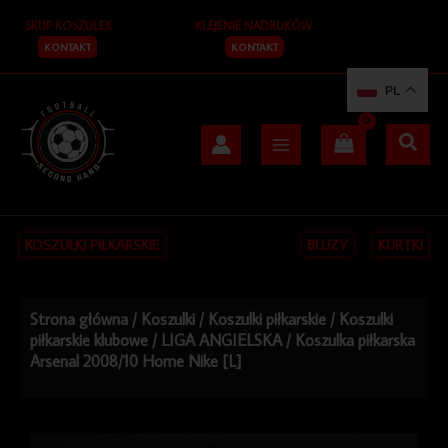
Przejdź
SKUP KOSZULEK
KLEJENIE NADRUKÓW
do
treści
KONTAKT
KONTAKT
PL
KOSZULKI PIŁKARSKIE
BLUZY
KURTKI
Strona główna
/
Koszulki
/
Koszulki piłkarskie
/
Koszulki
piłkarskie klubowe
/
LIGA ANGIELSKA
/ Koszulka piłkarska
Arsenal 2008/10 Home Nike [L]