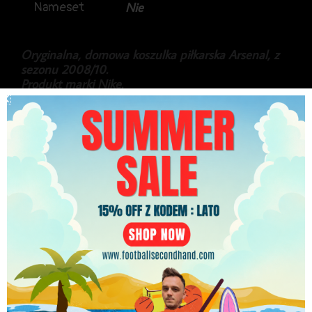
Nameset
Nie
Oryginalna, domowa koszulka piłkarska Arsenal, z
sezonu 2008/10.
Produkt marki Nike.
Koszulka za czasów: Bendtner, Rosicky czy Theo
Walcott.
Stan bardzo dobry.
299.99
zł
PLN
Najniższa cena w ciągu ostatnich 30 dni:
299.99
zł
Brak w magazynie