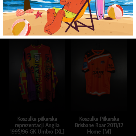
Kategorie
Koszulki
,
Koszulki piłkarskie
,
Koszulki
piłkarskie klubowe
,
LIGA ANGIELSKA
Podobne produkty
Koszulka piłkarska
Koszulka Piłkarska
reprezentacji Anglia
Brisbane Roar 2011/12
1995/96 GK Umbro [XL]
Home [M]