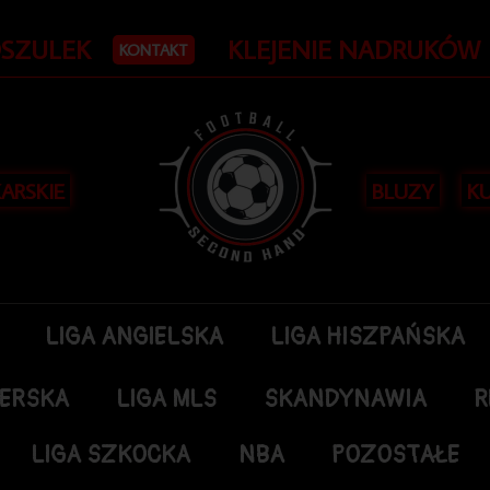
OSZULEK
KLEJENIE NADRUKÓW
KONTAKT
KARSKIE
BLUZY
KU
LIGA ANGIELSKA
LIGA HISZPAŃSKA
DERSKA
LIGA MLS
SKANDYNAWIA
R
LIGA SZKOCKA
NBA
POZOSTAŁE