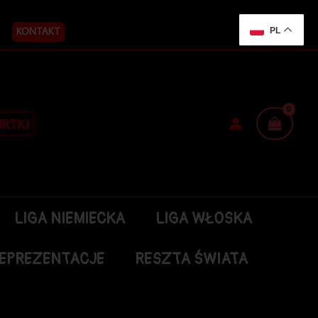
KONTAKT
PL
RTKI
LIGA NIEMIECKA
LIGA WŁOSKA
EPREZENTACJE
RESZTA ŚWIATA