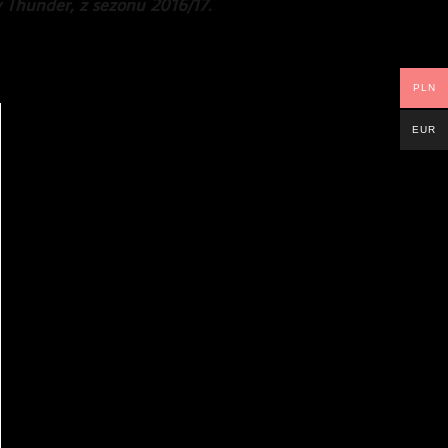
 Thunder, z sezonu 2016/17.
PLN
EUR