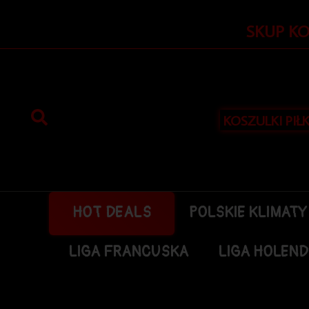
Przejdź
do
SKUP K
treści
KOSZULKI PIŁ
HOT DEALS
POLSKIE KLIMATY
LIGA FRANCUSKA
LIGA HOLEN