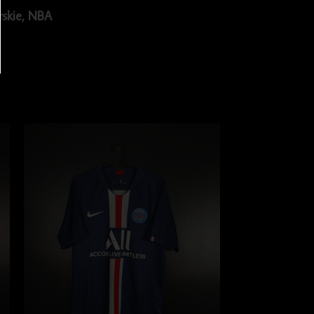
rskie
,
NBA