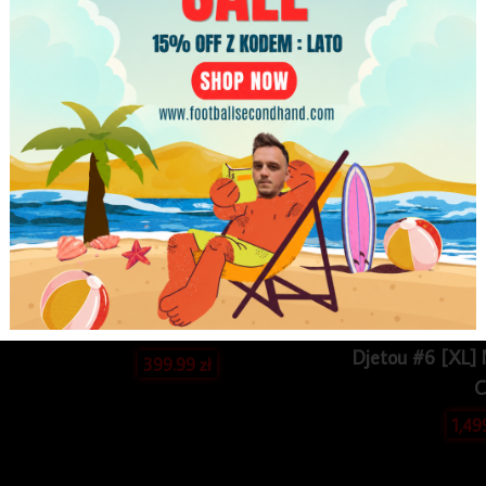
Koszulka piłkarska reprezentacji
Koszulka piłk
Szwecja 1998/99 Away Adidas [XL]
1998/99 Hom
Djetou #6 [XL]
399.99
zł
C
1,49