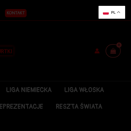
KONTAKT
PL
RTKI
LIGA NIEMIECKA
LIGA WŁOSKA
EPREZENTACJE
RESZTA ŚWIATA