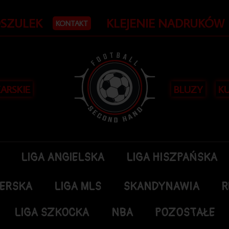
Posortowane
według
OSZULEK
KLEJENIE NADRUKÓW
najnowszych
KONTAKT
KARSKIE
BLUZY
KU
LIGA ANGIELSKA
LIGA HISZPAŃSKA
DERSKA
LIGA MLS
SKANDYNAWIA
R
LIGA SZKOCKA
NBA
POZOSTAŁE