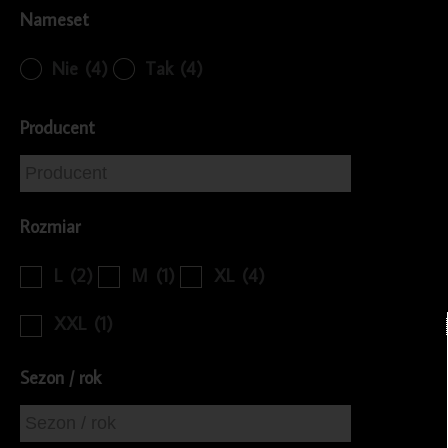
Nameset
Nie
(4)
Tak
(4)
Producent
Rozmiar
L
(2)
M
(1)
XL
(4)
XXL
(1)
Sezon / rok