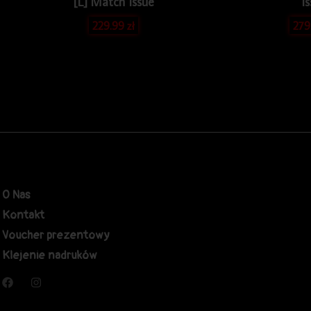
[L] Match Issue
I
229.99
zł
279
O Nas
Kontakt
Voucher prezentowy
Klejenie nadruków