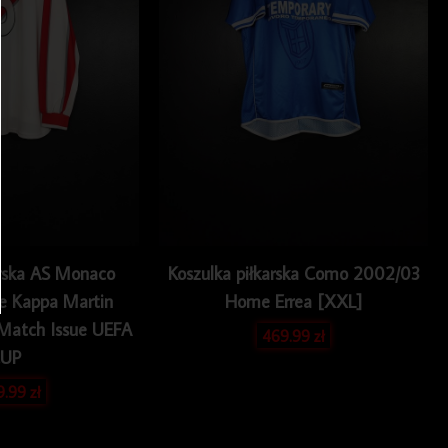
arska AS Monaco
Koszulka piłkarska Como 2002/03
e Kappa Martin
Home Errea [XXL]
 Match Issue UEFA
469.99
zł
UP
9.99
zł