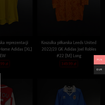
ska reprezentacji
Koszulka piłkarska Leeds United
 Home Adidas [XL]
2022/23 GK Adidas Joel Robles
EW
#22 [M] Long
PLN
.99
zł
349.99
zł
EUR