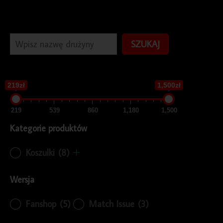
SZUKAJ
219zł
1,500zł
219
539
860
1,180
1,500
Kategorie produktów
Koszulki
(8)
Wersja
Fanshop
(5)
Match Issue
(3)