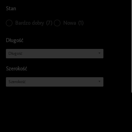
Stan
Bardzo dobry
(7)
Nowa
(1)
Długość
Długość
Szerokość
Szerokość