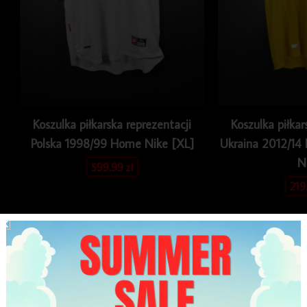
Koszulka piłkarska reprezentacji
Koszulka piłkar
Polska 1998/99 Home Nike [XL]
Ukraina 2012/14
N
599.99
zł
219