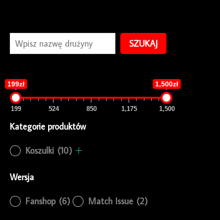
SZUKAJ
199zł
1,500zł
199
524
850
1,175
1,500
Kategorie produktów
Koszulki
(10)
Wersja
Fanshop
(6)
Match Issue
(2)