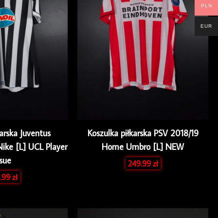
PLN
EUR
karska Juventus
Koszulka piłkarska PSV 2018/19
ke [L] UCL Player
Home Umbro [L] NEW
ssue
249.99
zł
.99
zł