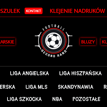
Posortowane
według
OSZULEK
KLEJENIE NADRUKÓW
najnowszych
KONTAKT
KARSKIE
BLUZY
KU
LIGA ANGIELSKA
LIGA HISZPAŃSKA
DERSKA
LIGA MLS
SKANDYNAWIA
R
LIGA SZKOCKA
NBA
POZOSTAŁE