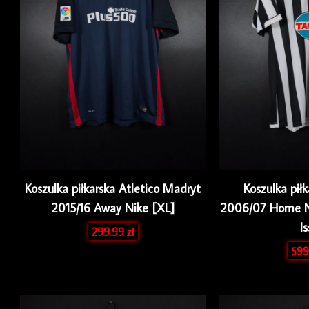
Koszulka piłkarska Atletico Madryt
Koszulka pił
2015/16 Away Nike [XL]
2006/07 Home Ni
I
299.99
zł
599