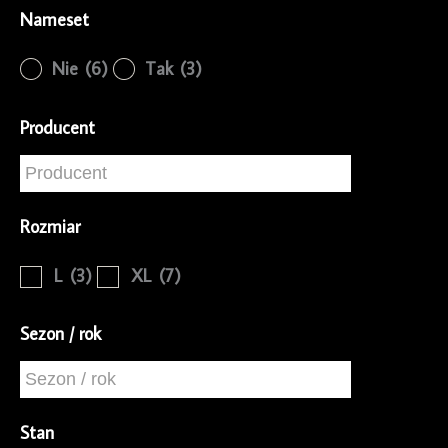
Nameset
Nie
(6)
Tak
(3)
Producent
Rozmiar
L
(3)
XL
(7)
Sezon / rok
Stan