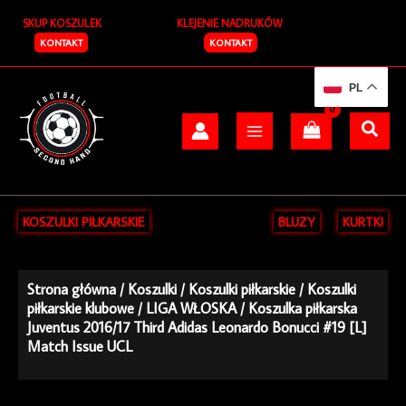
Przejdź
SKUP KOSZULEK
KLEJENIE NADRUKÓW
do
treści
KONTAKT
KONTAKT
PL
KOSZULKI PIŁKARSKIE
BLUZY
KURTKI
Strona główna
/
Koszulki
/
Koszulki piłkarskie
/
Koszulki
piłkarskie klubowe
/
LIGA WŁOSKA
/ Koszulka piłkarska
Juventus 2016/17 Third Adidas Leonardo Bonucci #19 [L]
Match Issue UCL