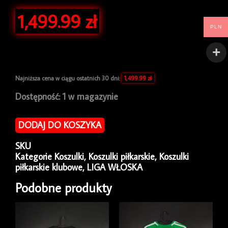
1,499.99
zł
PLN
Najniższa cena w ciągu ostatnich 30 dni:
1,499.99
zł
ilość
Dostępność:
1 w magazynie
Koszulka
piłkarska
DODAJ DO KOSZYKA
Juventus
2016/17
SKU
Third
Kategorie
Koszulki
,
Koszulki piłkarskie
,
Koszulki
Adidas
piłkarskie klubowe
,
LIGA WŁOSKA
Leonardo
Bonucci
Podobne produkty
#19
[L]
Match
Issue