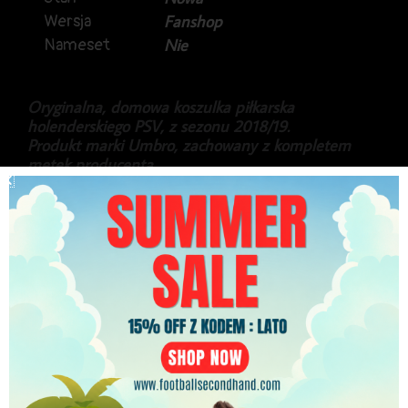
Wersja
Fanshop
Nameset
Nie
Oryginalna, domowa koszulka piłkarska
holenderskiego PSV, z sezonu 2018/19.
Produkt marki Umbro, zachowany z kompletem
metek producenta.
Sezon, w którym w klubie występowali m.in: Luuk
de Jong, Hirving Lozano czy Denzel Dumfries.
Stan idealny.
249.99
zł
PLN
Najniższa cena w ciągu ostatnich 30 dni:
249.99
zł