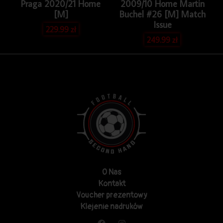
Praga 2020/21 Home
2009/10 Home Martin
[M]
Buchel #26 [M] Match
Issue
229.99
zł
249.99
zł
O Nas
Kontakt
Voucher prezentowy
Klejenie nadruków