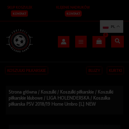
Przejdź
SKUP KOSZULEK
KLEJENIE NADRUKÓW
do
treści
KONTAKT
KONTAKT
PL
KOSZULKI PIŁKARSKIE
BLUZY
KURTKI
Strona główna
/
Koszulki
/
Koszulki piłkarskie
/
Koszulki
piłkarskie klubowe
/
LIGA HOLENDERSKA
/ Koszulka
piłkarska PSV 2018/19 Home Umbro [L] NEW