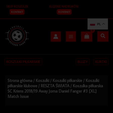
Przejdź
SKUP KOSZULEK
KLEJENIE NADRUKÓW
do
treści
KONTAKT
KONTAKT
PL
KOSZULKI PIŁKARSKIE
BLUZY
KURTKI
Strona główna
/
Koszulki
/
Koszulki piłkarskie
/
Koszulki
piłkarskie klubowe
/
RESZTA ŚWIATA
/ Koszulka piłkarska
SC Kriens 2018/19 Away Joma Daniel Fanger #3 [XL]
Match Issue