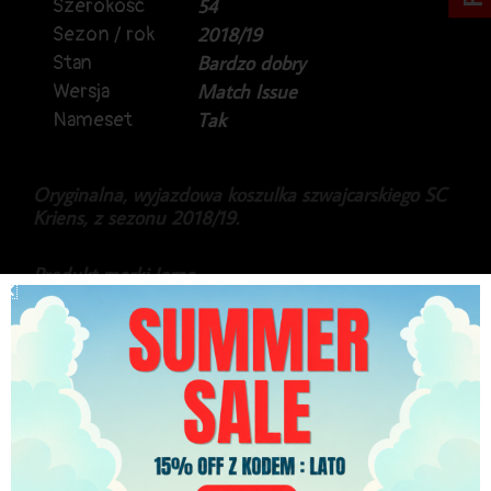
Szerokość
54
Sezon / rok
2018/19
Stan
Bardzo dobry
Wersja
Match Issue
Nameset
Tak
Oryginalna, wyjazdowa koszulka szwajcarskiego SC
Kriens, z sezonu 2018/19.
Produkt marki Joma.
Koszulka w wersji meczowej, przeznaczona na
rozgrywki ligowe, na plecach obrońca, Daniel
Fanger.
Gratka dla fanów i kolekcjonerów.