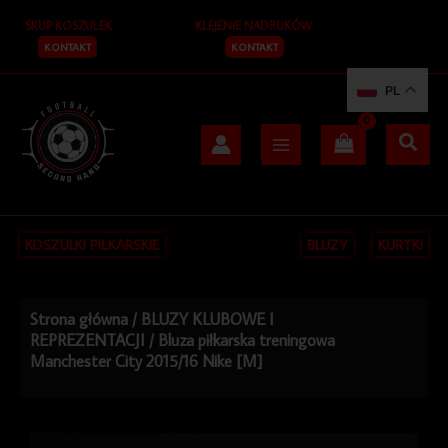
Przejdź
SKUP KOSZULEK
KLEJENIE NADRUKÓW
do
treści
KONTAKT
KONTAKT
PL
KOSZULKI PIŁKARSKIE
BLUZY
KURTKI
Strona główna
/
BLUZY KLUBOWE I
REPREZENTACJI
/ Bluza piłkarska treningowa
Manchester City 2015/16 Nike [M]