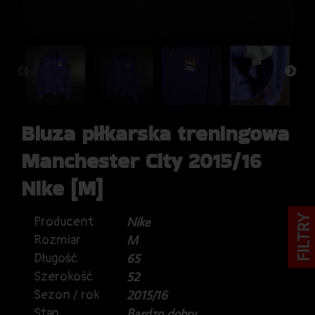
Bluza piłkarska treningowa
Manchester City 2015/16
Nike [M]
FILTRY
Producent
Nike
Rozmiar
M
Długość
65
Szerokość
52
Sezon / rok
2015/16
Stan
Bardzo dobry