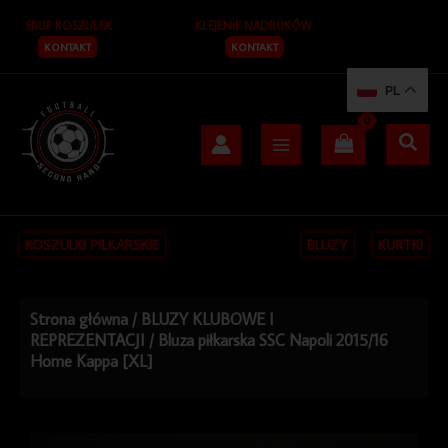
Przejdź
SKUP KOSZULEK
KLEJENIE NADRUKÓW
do
treści
KONTAKT
KONTAKT
PL
KOSZULKI PIŁKARSKIE
BLUZY
KURTKI
Strona główna
/
BLUZY KLUBOWE I
REPREZENTACJI
/ Bluza piłkarska SSC Napoli 2015/16
Home Kappa [XL]