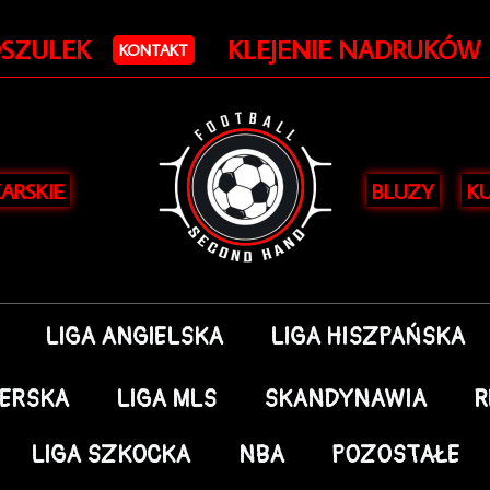
OSZULEK
KLEJENIE NADRUKÓW
KONTAKT
KARSKIE
BLUZY
KU
LIGA ANGIELSKA
LIGA HISZPAŃSKA
DERSKA
LIGA MLS
SKANDYNAWIA
R
LIGA SZKOCKA
NBA
POZOSTAŁE