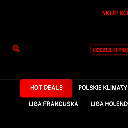
Przejdź
do
SKUP K
treści
KOSZULKI PIŁ
HOT DEALS
POLSKIE KLIMATY
LIGA FRANCUSKA
LIGA HOLEN