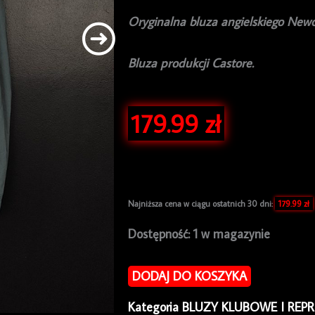
Oryginalna bluza angielskiego Newc
Bluza produkcji Castore.
179.99
zł
Najniższa cena w ciągu ostatnich 30 dni:
179.99
zł
ilość
Dostępność:
1 w magazynie
Bluza
piłkarska
DODAJ DO KOSZYKA
treningowa
Kategoria
BLUZY KLUBOWE I REPR
Newcastle