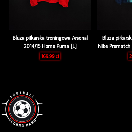
Bluza piłkarska treningowa Arsenal
Bluza piłkars
2014/15 Home Puma [L]
Nike Prematch 
169.99
zł
2