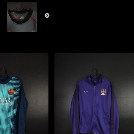
United
2022/23
Castore
[L]