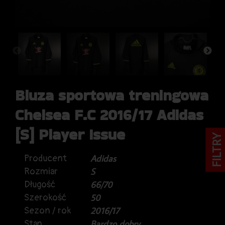
Bluza sportowa treningowa
Chelsea F.C 2016/17 Adidas
[S] Player Issue
FILTRY
Producent
Adidas
Rozmiar
S
Długość
66/70
Szerokość
50
Sezon / rok
2016/17
Stan
Bardzo dobry