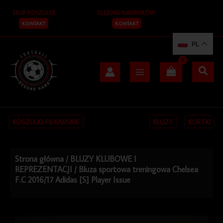
Przejdź
SKUP KOSZULEK
KLEJENIE NADRUKÓW
do
treści
KONTAKT
KONTAKT
PL
KOSZULKI PIŁKARSKIE
BLUZY
KURTKI
Strona główna
/
BLUZY KLUBOWE I
REPREZENTACJI
/ Bluza sportowa treningowa Chelsea
F.C 2016/17 Adidas [S] Player Issue