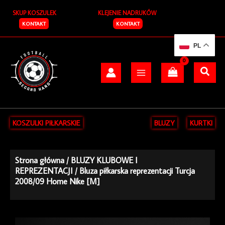
Przejdź
SKUP KOSZULEK
KLEJENIE NADRUKÓW
do
treści
KONTAKT
KONTAKT
PL
KOSZULKI PIŁKARSKIE
BLUZY
KURTKI
Strona główna
/
BLUZY KLUBOWE I
REPREZENTACJI
/ Bluza piłkarska reprezentacji Turcja
2008/09 Home Nike [M]