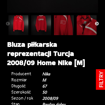
Bluza piłkarska
reprezentacji Turcja
2008/09 Home Nike [M]
Producent
Nike
FILTRY
Rozmiar
M
Długość
67
Szerokość
50
Sezon / rok
2008/09
Stan
Bardzo dobry