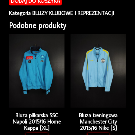
DODAJ DO KOSZYKA
reprezentacji
Turcja
Kategoria
BLUZY KLUBOWE I REPREZENTACJI
2008/09
Home
Podobne produkty
Nike
[M]
Bluza piłkarska SSC
Bluza treningowa
Napoli 2015/16 Home
Manchester City
Kappa [XL]
2015/16 Nike [S]