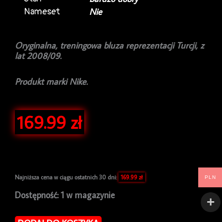
Nameset
Nie
Oryginalna, treningowa bluza reprezentacji Turcji, z
lat 2008/09.
Produkt marki Nike.
169.99
zł
Najniższa cena w ciągu ostatnich 30 dni:
169.99
zł
PLN
ilość
Dostępność:
1 w magazynie
Bluza
piłkarska