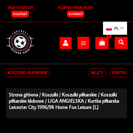
Przejdź
SKUP KOSZULEK
KLEJENIE NADRUKÓW
do
treści
KONTAKT
KONTAKT
PL
KOSZULKI PIŁKARSKIE
BLUZY
KURTKI
Strona główna
/
Koszulki
/
Koszulki piłkarskie
/
Koszulki
piłkarskie klubowe
/
LIGA ANGIELSKA
/ Kurtka piłkarska
Leicester City 1996/98 Home Fox Leisure [L]