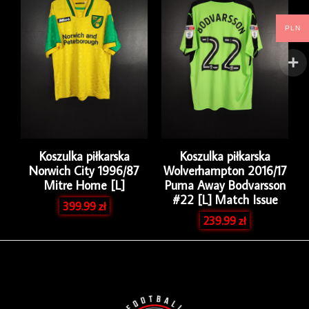
PLN
Koszulka piłkarska
Koszulka piłkarska
Norwich City 1996/87
Wolverhampton 2016/17
Mitre Home [L]
Puma Away Bodvarsson
#22 [L] Match Issue
399.99
zł
239.99
zł