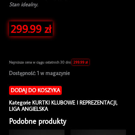
Stan idealny.
299.99
zł
Najniższa cena w ciągu ostatnich 30 dni:
299.99
zł
ilość
Dostępność:
1 w magazynie
Kurtka
piłkarska
DODAJ DO KOSZYKA
Leicester
City
Kategorie
KURTKI KLUBOWE I REPREZENTACJI
,
1996/98
LIGA ANGIELSKA
Home
Fox
Podobne produkty
Leisure
[L]