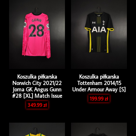
Koszulka piłkarska
Koszulka piłkarska
Norwich City 2021/22
Tottenham 2014/15
Joma GK Angus Gunn
Under Armour Away [S]
#28 [XL] Match Issue
199.99
zł
349.99
zł