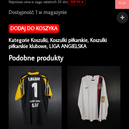
Najniższa cena w ciągu ostatnich 30 dni:
349.99
zł
PLN
ilość
Dostępność:
1 w magazynie
Koszulka
piłkarska
DODAJ DO KOSZYKA
Norwich
City
Kategorie
Koszulki
,
Koszulki piłkarskie
,
Koszulki
2021/22
piłkarskie klubowe
,
LIGA ANGIELSKA
Joma
GK
Podobne produkty
Angus
Gunn
#28
[XL]
Match
Issue