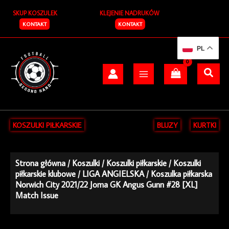
Przejdź
SKUP KOSZULEK
KLEJENIE NADRUKÓW
do
treści
KONTAKT
KONTAKT
PL
KOSZULKI PIŁKARSKIE
BLUZY
KURTKI
Strona główna
/
Koszulki
/
Koszulki piłkarskie
/
Koszulki
piłkarskie klubowe
/
LIGA ANGIELSKA
/ Koszulka piłkarska
Norwich City 2021/22 Joma GK Angus Gunn #28 [XL]
Match Issue