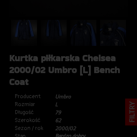
Kurtka piłkarska Chelsea
2000/02 Umbro [L] Bench
Coat
Producent
Umbro
Rozmiar
L
FILTRY
Długość
79
Szerokość
62
Sezon / rok
2000/02
Stan
Bardzo dobry