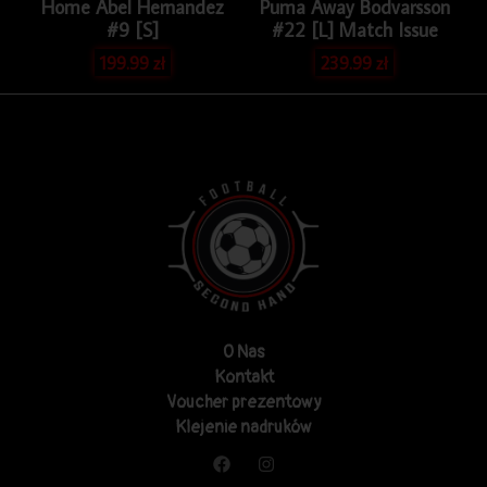
Home Abel Hernandez
Puma Away Bodvarsson
#9 [S]
#22 [L] Match Issue
199.99
zł
239.99
zł
O Nas
Kontakt
Voucher prezentowy
Klejenie nadruków