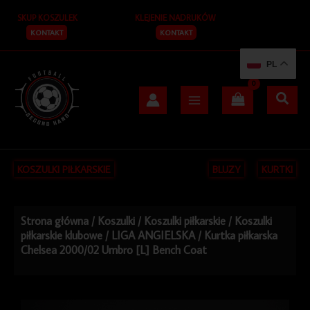
Przejdź
SKUP KOSZULEK
KLEJENIE NADRUKÓW
do
treści
KONTAKT
KONTAKT
PL
KOSZULKI PIŁKARSKIE
BLUZY
KURTKI
Strona główna
/
Koszulki
/
Koszulki piłkarskie
/
Koszulki
piłkarskie klubowe
/
LIGA ANGIELSKA
/ Kurtka piłkarska
Chelsea 2000/02 Umbro [L] Bench Coat