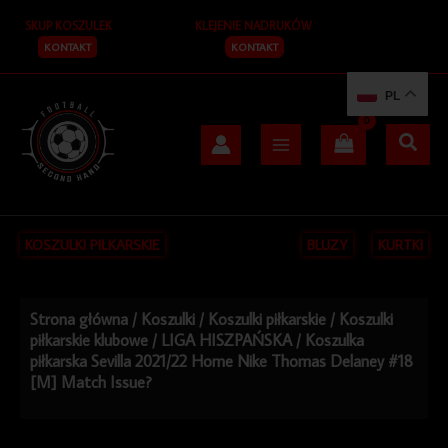
Przejdź
SKUP KOSZULEK
KLEJENIE NADRUKÓW
do
treści
KONTAKT
KONTAKT
PL
KOSZULKI PIŁKARSKIE
BLUZY
KURTKI
Strona główna
/
Koszulki
/
Koszulki piłkarskie
/
Koszulki
piłkarskie klubowe
/
LIGA HISZPAŃSKA
/ Koszulka
piłkarska Sevilla 2021/22 Home Nike Thomas Delaney #18
[M] Match Issue?