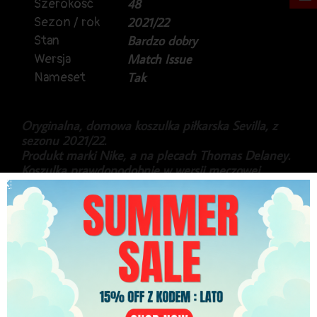
Szerokość
48
Sezon / rok
2021/22
Stan
Bardzo dobry
Wersja
Match Issue
Nameset
Tak
Oryginalna, domowa koszulka piłkarska Sevilla, z
sezonu 2021/22.
Produkt marki Nike, a na plecach Thomas Delaney.
Koszulka prawdopodobnie w wersji meczowej,
niestety nie mamy potwierdzenia, czy była używana
w meczu.
Stan generalnie bardzo dobry, lekkie pęknięcia na
ligowej naszywce na rękawie, a kolor koszulki nie
jest krystalicznie biały, prawdopodobnie koszulka
była prana z innymi rzeczami.
329.99
zł