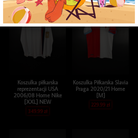
[XS]
Koszulka piłkarska
Koszulka Piłkarska Slavia
reprezentacji USA
Praga 2020/21 Home
2006/08 Home Nike
[M]
[XXL] NEW
229.99
zł
349.99
zł