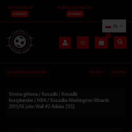
Przejdź
SKUP KOSZULEK
KLEJENIE NADRUKÓW
do
treści
KONTAKT
KONTAKT
PL
KOSZULKI PIŁKARSKIE
BLUZY
KURTKI
Strona główna
/
Koszulki
/
Koszulki
koszykarskie
/
NBA
/ Koszulka Washington Wizards
2015/16 John Wall #2 Adidas [XS]