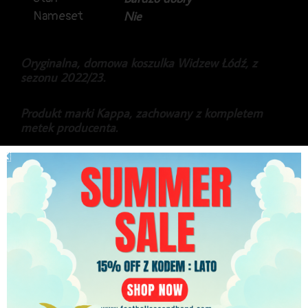
Nameset
Nie
Oryginalna, domowa koszulka Widzew Łódź, z
sezonu 2022/23.
Produkt marki Kappa, zachowany z kompletem
metek producenta.
Koszulka w najwyższej, meczowej wersji Kombat
Pro, dodatkowo wersja limitowana, o numerze
146/500.
349.99
zł
PLN