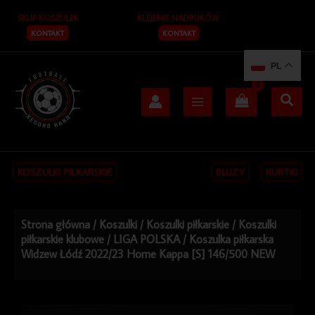
Przejdź
SKUP KOSZULEK
KLEJENIE NADRUKÓW
do
treści
KONTAKT
KONTAKT
PL
KOSZULKI PIŁKARSKIE
BLUZY
KURTKI
Strona główna
/
Koszulki
/
Koszulki piłkarskie
/
Koszulki
piłkarskie klubowe
/
LIGA POLSKA
/ Koszulka piłkarska
Widzew Łódź 2022/23 Home Kappa [S] 146/500 NEW