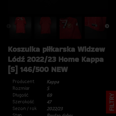
Koszulka piłkarska Widzew
Łódź 2022/23 Home Kappa
[S] 146/500 NEW
Producent
Kappa
Rozmiar
S
Długość
69
FILTRY
Szerokość
47
Sezon / rok
2022/23
Stan
Bardzo dobry