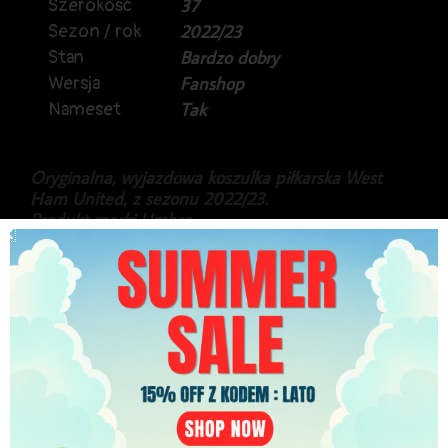
Szerokość
37
Sezon / rok
2022/23
Stan
Bardzo dobry
Wersja
Fanshop
Nameset
Tak
Oryginalna, wyjazdowa koszulka piłkarska West
Ham United, z sezonu 2022/23.
Produkt marki Umbro.
Na plecach włoski napastnik Gianluca Scamacca.
Strój koszulka + spodenki, w rozmiarze dziecięcym
YS, na wzrost 134cm.
Stan bardzo dobry.
99.99
zł
PLN