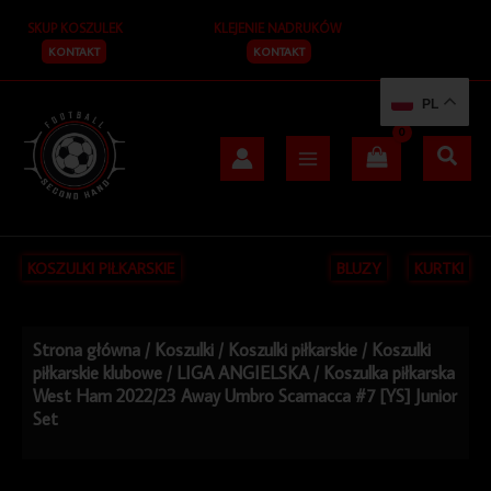
Przejdź
SKUP KOSZULEK
KLEJENIE NADRUKÓW
do
treści
KONTAKT
KONTAKT
PL
KOSZULKI PIŁKARSKIE
BLUZY
KURTKI
Strona główna
/
Koszulki
/
Koszulki piłkarskie
/
Koszulki
piłkarskie klubowe
/
LIGA ANGIELSKA
/ Koszulka piłkarska
West Ham 2022/23 Away Umbro Scamacca #7 [YS] Junior
Set