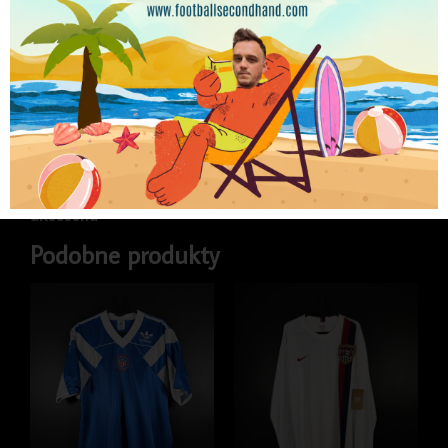
Najniższa cena w ciągu ostatnich 30 dni:
99.99
zł
Brak w magazynie
Kategorie
Koszulki
,
Koszulki piłkarskie
,
Koszulki
piłkarskie dla dzieci
,
Koszulki piłkarskie klubowe
,
LIGA ANGIELSKA
,
Pozostała odzież sportowa i
akcesoria
Podobne produkty