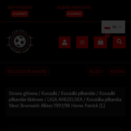
Przejdź
SKUP KOSZULEK
KLEJENIE NADRUKÓW
do
treści
KONTAKT
KONTAKT
PL
KOSZULKI PIŁKARSKIE
BLUZY
KURTKI
Strona główna
/
Koszulki
/
Koszulki piłkarskie
/
Koszulki
piłkarskie klubowe
/
LIGA ANGIELSKA
/ Koszulka piłkarska
West Bromwich Albion 1997/98 Home Patrick [L]