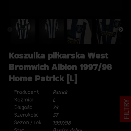
Koszulka piłkarska West
Bromwich Albion 1997/98
Home Patrick [L]
Producent
Patrick
Rozmiar
L
FILTRY
Długość
73
Szerokość
57
Sezon / rok
1997/98
Stan
Bardzo dobry