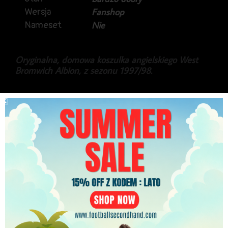
Wersja
Fanshop
Nameset
Nie
Oryginalna, domowa koszulka angielskiego West
Bromwich Albion, z sezonu 1997/98.
Produkt marki Patrick.
Piękny, oldschool’owy trykot.
349.99
zł
PLN
Najniższa cena w ciągu ostatnich 30 dni:
349.99
zł