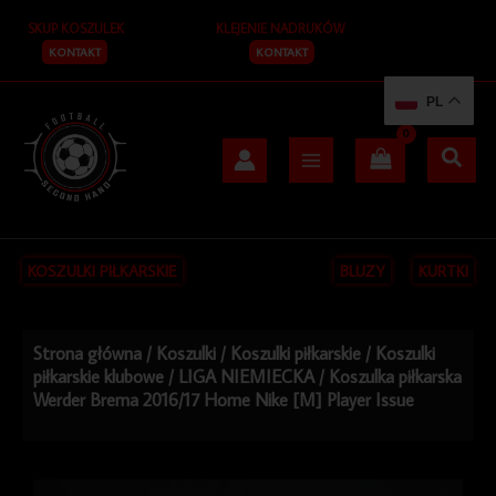
Przejdź
SKUP KOSZULEK
KLEJENIE NADRUKÓW
do
treści
KONTAKT
KONTAKT
PL
KOSZULKI PIŁKARSKIE
BLUZY
KURTKI
Strona główna
/
Koszulki
/
Koszulki piłkarskie
/
Koszulki
piłkarskie klubowe
/
LIGA NIEMIECKA
/ Koszulka piłkarska
Werder Brema 2016/17 Home Nike [M] Player Issue