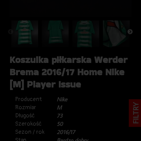
Koszulka piłkarska Werder
Brema 2016/17 Home Nike
[M] Player Issue
Producent
Nike
FILTRY
Rozmiar
M
Długość
73
Szerokość
50
Sezon / rok
2016/17
Stan
Bardzo dobry