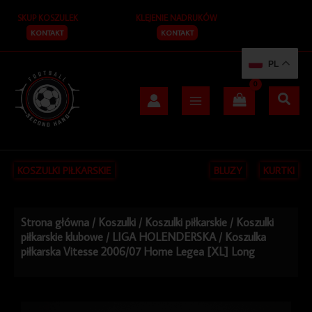
Przejdź
SKUP KOSZULEK
KLEJENIE NADRUKÓW
do
treści
KONTAKT
KONTAKT
PL
KOSZULKI PIŁKARSKIE
BLUZY
KURTKI
Strona główna
/
Koszulki
/
Koszulki piłkarskie
/
Koszulki
piłkarskie klubowe
/
LIGA HOLENDERSKA
/ Koszulka
piłkarska Vitesse 2006/07 Home Legea [XL] Long