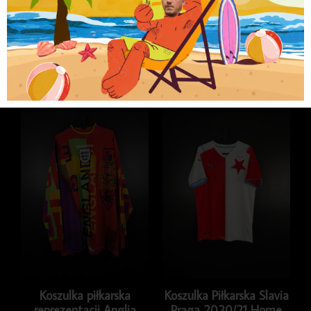
Kategorie
Koszulki
,
Koszulki piłkarskie
,
Koszulki
piłkarskie klubowe
,
LIGA HOLENDERSKA
Podobne produkty
Koszulka piłkarska
Koszulka Piłkarska Slavia
reprezentacji Anglia
Praga 2020/21 Home