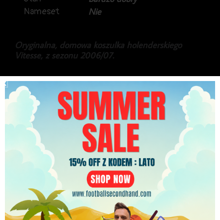
Nameset
Nie
Oryginalna, domowa koszulka holenderskiego
Vitesse, z sezonu 2006/07.
Produkt marki Legea.
Koszulka w rzadkiej wersji, z długim rękawem.
279.99
zł
PLN
Najniższa cena w ciągu ostatnich 30 dni:
279.99
zł
Brak w magazynie