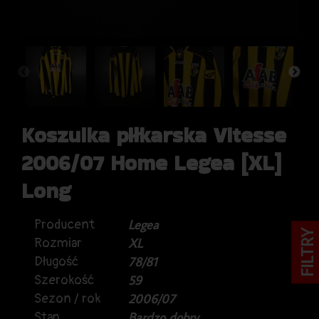
Koszulka piłkarska Vitesse
2006/07 Home Legea [XL]
Long
Producent
Legea
FILTRY
Rozmiar
XL
Długość
78/81
Szerokość
59
Sezon / rok
2006/07
Stan
Bardzo dobry