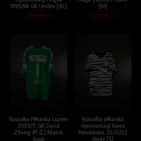
1995/96 GK Umbro [XL]
[M]
849.99
zł
229.99
zł
Koszulka Piłkarska Luzern
Koszulka piłkarska
2009/11 GK David
reprezentacji Korea
Zibung #1 [L] Match
Południowa 2020/22
Issue
Away [S]