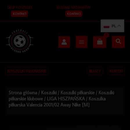
Przejdź
SKUP KOSZULEK
KLEJENIE NADRUKÓW
do
treści
KONTAKT
KONTAKT
PL
KOSZULKI PIŁKARSKIE
BLUZY
KURTKI
Strona główna
/
Koszulki
/
Koszulki piłkarskie
/
Koszulki
piłkarskie klubowe
/
LIGA HISZPAŃSKA
/ Koszulka
piłkarska Valencia 2001/02 Away Nike [M]