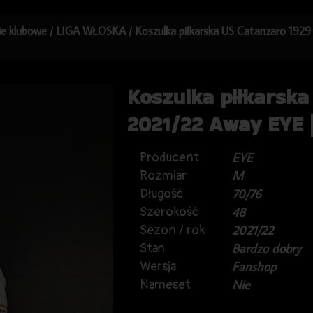
kie klubowe
/
LIGA WŁOSKA
/ Koszulka piłkarska US Catanzaro 192
Koszulka piłkarska
2021/22 Away EYE 
Producent
EYE
Rozmiar
M
Długość
70/76
Szerokość
48
Sezon / rok
2021/22
Stan
Bardzo dobry
Wersja
Fanshop
Nameset
Nie