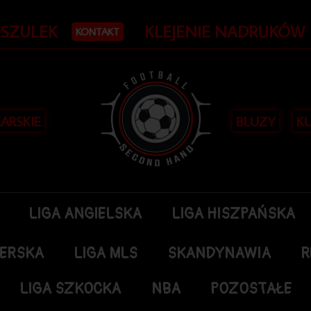
OSZULEK
KLEJENIE NADRUKÓW
KONTAKT
KARSKIE
BLUZY
KU
LIGA ANGIELSKA
LIGA HISZPAŃSKA
DERSKA
LIGA MLS
SKANDYNAWIA
R
LIGA SZKOCKA
NBA
POZOSTAŁE