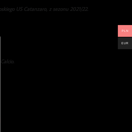
oskiego US Catanzaro, z sezonu 2021/22.
PLN
EUR
Calcio.