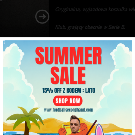
Oryginalna, wyjazdowa koszulka wł
Klub, grający obecnie w Serie B.
Piękna, rzadka koszulka.
Gratka dla kolekcjonerów włoskiego 
269.99
zł
Najniższa cena w ciągu ostatnich 30 dni:
269.99
zł