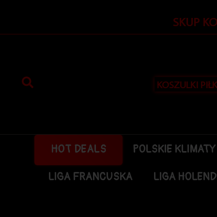
Przejdź
do
SKUP K
treści
KOSZULKI PIŁ
HOT DEALS
POLSKIE KLIMATY
LIGA FRANCUSKA
LIGA HOLEN