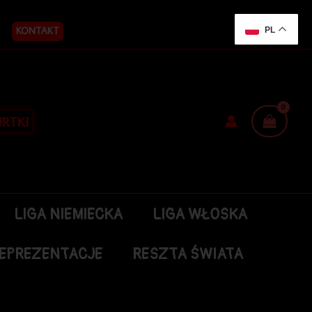
KONTAKT
PL
RTKI
LIGA NIEMIECKA
LIGA WŁOSKA
EPREZENTACJE
RESZTA ŚWIATA