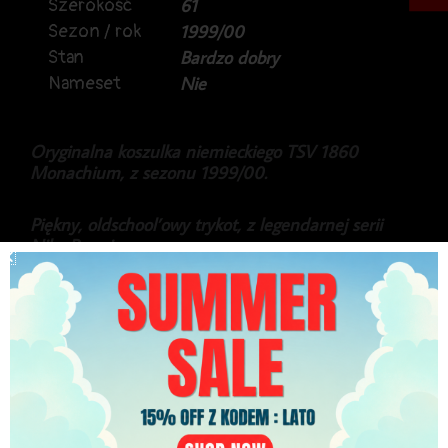
Szerokość
61
Sezon / rok
1999/00
Stan
Bardzo dobry
Nameset
Nie
Oryginalna koszulka niemieckiego TSV 1860
Monachium, z sezonu 1999/00.
Piękny, oldschool’owy trykot, z legendarnej serii
Nike Premier.
Koszulka w wersji z długim rękawem, dodatkowo
jest to wersja Player Issue (przygotowana dla
zawodnika).
399.99
zł