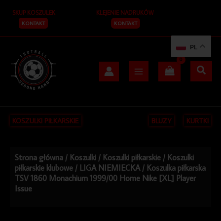
Przejdź
SKUP KOSZULEK
KLEJENIE NADRUKÓW
do
treści
KONTAKT
KONTAKT
PL
KOSZULKI PIŁKARSKIE
BLUZY
KURTKI
Strona główna
/
Koszulki
/
Koszulki piłkarskie
/
Koszulki
piłkarskie klubowe
/
LIGA NIEMIECKA
/ Koszulka piłkarska
TSV 1860 Monachium 1999/00 Home Nike [XL] Player
Issue