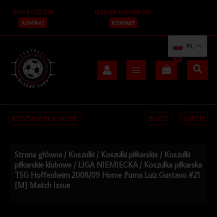
Przejdź
SKUP KOSZULEK
KLEJENIE NADRUKÓW
do
treści
KONTAKT
KONTAKT
PL
KOSZULKI PIŁKARSKIE
BLUZY
KURTKI
Strona główna
/
Koszulki
/
Koszulki piłkarskie
/
Koszulki
piłkarskie klubowe
/
LIGA NIEMIECKA
/ Koszulka piłkarska
TSG Hoffenheim 2008/09 Home Puma Luiz Gustavo #21
[M] Match Issue