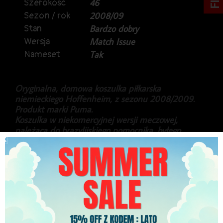
Szerokość
46
Sezon / rok
2008/09
Stan
Bardzo dobry
Wersja
Match Issue
Nameset
Tak
Oryginalna, domowa koszulka piłkarska
niemieckiego Hoffenheim, z sezonu 2008/2009.
Produkt marki Puma.
Koszulka w niekomercyjnej wersji meczowej,
należąca do brazylijskiego pomocnika, byłego
zawodnika także m.in Bayern Monachium, Luiz
Gustavo.
Pamiątka z historycznego, pierwszego sezonu klubu
w Bundeslidze, kiedy to drużyna sensacyjnie została
„mistrzem jesieni”.
Stan bardzo dobry.