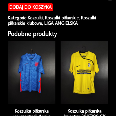
piłkarska
DODAJ DO KOSZYKA
Tottenham
2018/19
Kategorie
Koszulki
,
Koszulki piłkarskie
,
Koszulki
Away
piłkarskie klubowe
,
LIGA ANGIELSKA
Nike
[L]
Podobne produkty
Koszulka piłkarska
Koszulka piłkarska