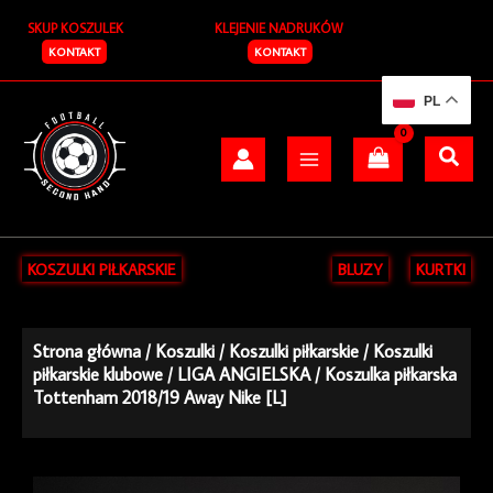
Przejdź
SKUP KOSZULEK
KLEJENIE NADRUKÓW
do
treści
KONTAKT
KONTAKT
PL
KOSZULKI PIŁKARSKIE
BLUZY
KURTKI
Strona główna
/
Koszulki
/
Koszulki piłkarskie
/
Koszulki
piłkarskie klubowe
/
LIGA ANGIELSKA
/ Koszulka piłkarska
Tottenham 2018/19 Away Nike [L]