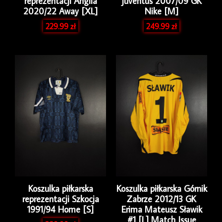
reprezentacji Anglia
Juventus 2007/09 GK
2020/22 Away [XL]
Nike [M]
229.99
zł
249.99
zł
Koszulka piłkarska
Koszulka piłkarska Górnik
reprezentacji Szkocja
Zabrze 2012/13 GK
1991/94 Home [S]
Erima Mateusz Sławik
#1 [L] Match Issue