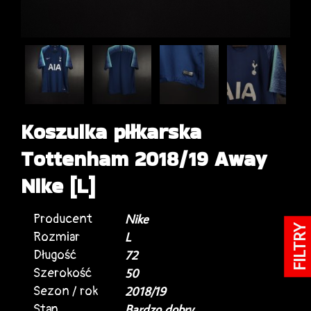
Koszulka piłkarska
Tottenham 2018/19 Away
Nike [L]
Producent
Nike
FILTRY
Rozmiar
L
Długość
72
Szerokość
50
Sezon / rok
2018/19
Stan
Bardzo dobry