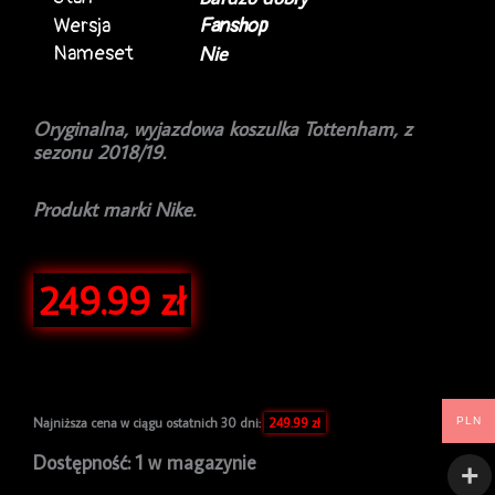
Wersja
Fanshop
Nameset
Nie
Oryginalna, wyjazdowa koszulka Tottenham, z
sezonu 2018/19.
Produkt marki Nike.
249.99
zł
PLN
Najniższa cena w ciągu ostatnich 30 dni:
249.99
zł
ilość
Dostępność:
1 w magazynie
Koszulka